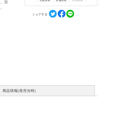
宅配買取
店舗買取
出張買取
ん。買
す。
シェアする
商品情報(発売当時)