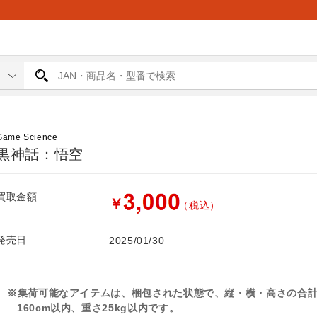
Game Science
黒神話：悟空
買取金額
￥
（税込）
発売日
2025/01/30
※集荷可能なアイテムは、梱包された状態で、縦・横・高さの合
160cm以内、重さ25kg以内です。