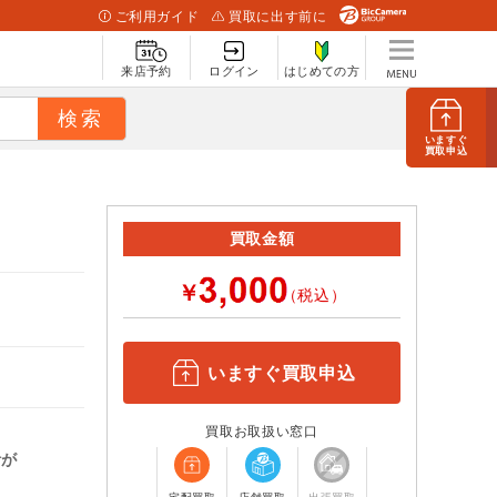
ご利用ガイド
買取に出す前に
来店予約
ログイン
はじめての方
いますぐ
買取申込
買取金額
￥
（税込）
いますぐ買取申込
買取お取扱い窓口
計が