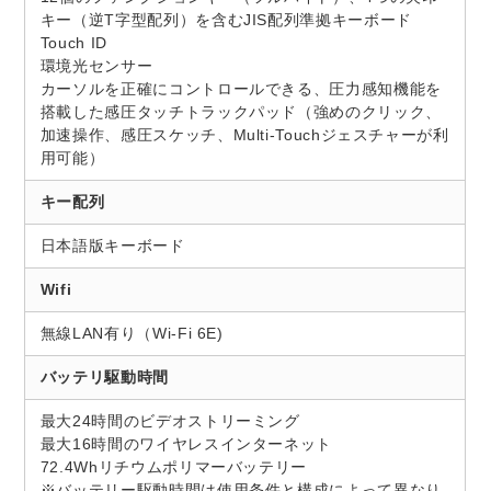
キー（逆T字型配列）を含むJIS配列準拠キーボード
Touch ID
環境光センサー
カーソルを正確にコントロールできる、圧力感知機能を
搭載した感圧タッチトラックパッド（強めのクリック、
加速操作、感圧スケッチ、Multi-Touchジェスチャーが利
用可能）
キー配列
日本語版キーボード
Wifi
無線LAN有り（Wi-Fi 6E)
バッテリ駆動時間
最大24時間のビデオストリーミング
最大16時間のワイヤレスインターネット
72.4Whリチウムポリマーバッテリー
※バッテリー駆動時間は使用条件と構成によって異なり