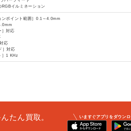
階ラバーフィート
のRGBイルミネーション
ンポイント範囲］0.1～4.0mm
.0mm
ー］対応
応
］対応
モード］対応
1 KHz
かんたん買取。
いますぐアプリをダウンロ