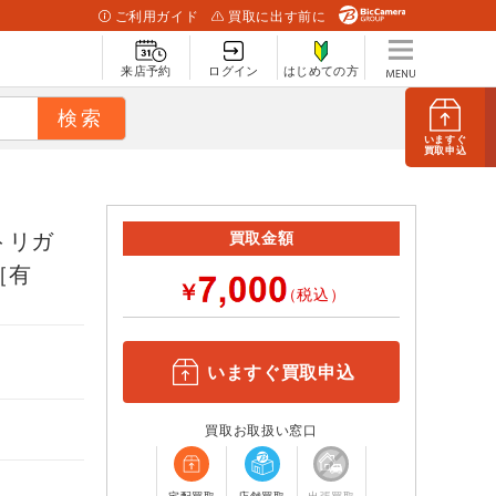
ご利用ガイド
買取に出す前に
来店予約
ログイン
はじめての方
いますぐ
買取申込
トリガ
買取金額
 ［有
￥
（税込）
いますぐ買取申込
買取お取扱い窓口