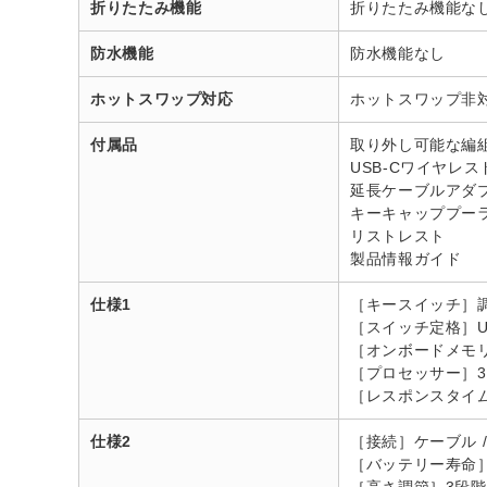
折りたたみ機能
折りたたみ機能な
防水機能
防水機能なし
ホットスワップ対応
ホットスワップ非
付属品
取り外し可能な編組U
USB-Cワイヤレ
延長ケーブルアダ
キーキャッププー
リストレスト
製品情報ガイド
仕様1
［キースイッチ］調節
［スイッチ定格］Up to 
［オンボードメモ
［プロセッサー］3
［レスポンスタイム］
仕様2
［接続］ケーブル / 2.4
［バッテリー寿命］3