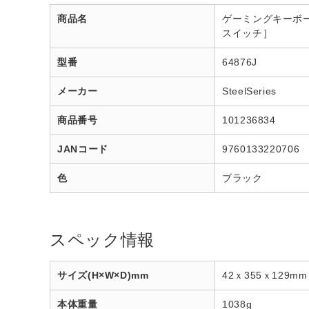
商品名
ゲーミングキーボード＋
スイッチ］
型番
64876J
メーカー
SteelSeries
商品番号
101236834
JANコード
9760133220706
色
ブラック
スペック情報
サイズ(H×W×D)mm
42ｘ355ｘ129mm
本体重量
1038g