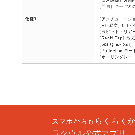
［高さ調節］3段
［照明］キーごと
仕様3
［アクチュエーショ
［RT 感度］0.1～4
［ラピットトリガ
［Rapid Tap］対
［GG Quick Set
［Protection 
［ポーリングレート］
らくらく
スマホからも
ラクウル公式アプリ