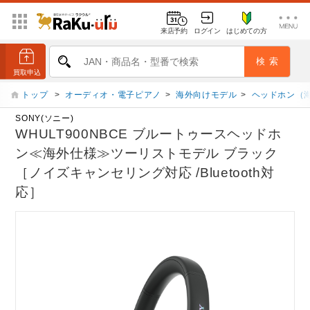
来店予約
ログイン
はじめての方
トップ
>
オーディオ・電子ピアノ
>
海外向けモデル
>
ヘッドホン（
SONY(ソニー)
WHULT900NBCE ブルートゥースヘッドホ
ン≪海外仕様≫ツーリストモデル ブラック
［ノイズキャンセリング対応 /Bluetooth対
応］