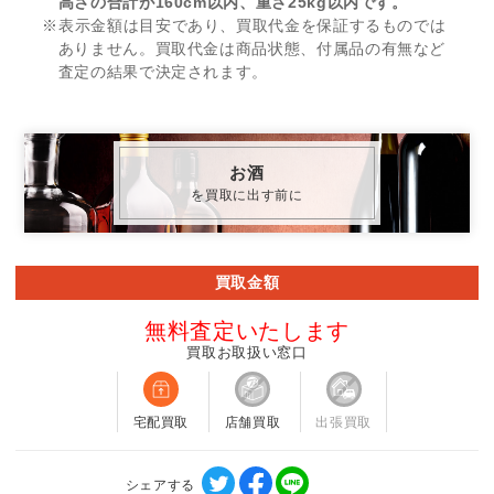
高さの合計が160cm以内、重さ25kg以内です。
※表示金額は目安であり、買取代金を保証するものでは
ありません。買取代金は商品状態、付属品の有無など
査定の結果で決定されます。
お酒
を買取に出す前に
買取金額
無料査定いたします
買取お取扱い窓口
宅配買取
店舗買取
出張買取
シェアする