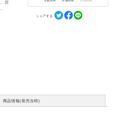
宅配買取
店舗買取
出張買取
ん。買
す。
シェアする
商品情報(発売当時)