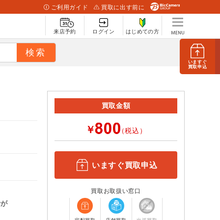
ご利用ガイド
買取に出す前に
来店予約
ログイン
はじめての方
いますぐ
買取申込
買取金額
￥
（税込）
いますぐ買取申込
買取お取扱い窓口
計が