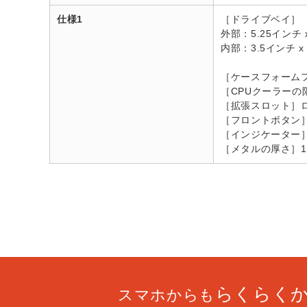
仕様1
［ドライブベイ］
外部：5.25インチ x
内部：3.5インチ x 
［ケースフォーム
［CPUクーラーの
［拡張スロット］ロープ
［フロントボタン
［インジケーター］電源
［メタルの厚さ］1
らくらく
スマホからも