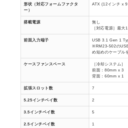
形状（対応フォームファクタ
ATX (12インチ x 
ー）
搭載電源
無し
［対応電源］最大18
前面入力端子
USB 3.1 Gen 1 Ty
※RM23-502
め短めのケーブル
ケースファンスペース
［冷却システム］
前面：80mm x 3
背面：60mm x 1
拡張スロット数
7
5.25インチベイ数
2
3.5インチベイ数
5
2.5インチベイ数
1