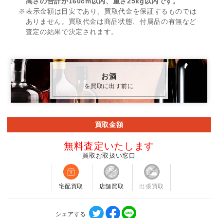
高さの合計が160cm以内、重さ25kg以内です。
※表示金額は目安であり、買取代金を保証するものでは
ありません。買取代金は商品状態、付属品の有無など
査定の結果で決定されます。
お酒
を買取に出す前に
買取金額
無料査定いたします
買取お取扱い窓口
宅配買取
店舗買取
出張買取
シェアする