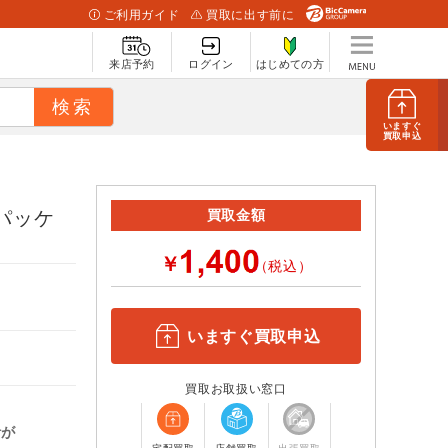
ご利用ガイド
買取に出す前に
来店予約
ログイン
はじめての方
いますぐ
買取申込
本語パッケ
買取金額
￥
（税込）
いますぐ買取申込
買取お取扱い窓口
計が