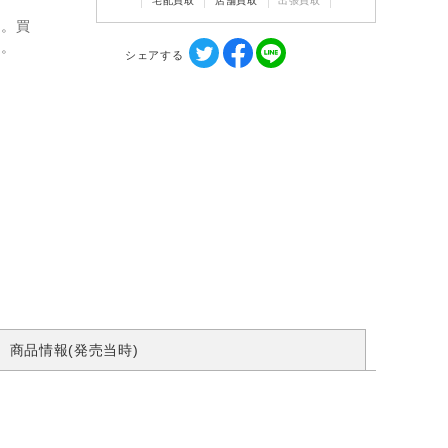
宅配買取
店舗買取
出張買取
ん。買
す。
シェアする
商品情報(発売当時)