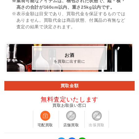
※集荷可能なアイテムは、梱包された状態で、縦・横・
高さの合計が160cm以内、重さ25kg以内です。
※表示金額は目安であり、買取代金を保証するものでは
ありません。買取代金は商品状態、付属品の有無など
査定の結果で決定されます。
お酒
を買取に出す前に
買取金額
無料査定いたします
買取お取扱い窓口
宅配買取
店舗買取
出張買取