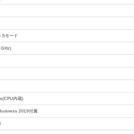
me Sモード
1GHz)
ics(CPU内蔵)
 Business 2019付属
タ