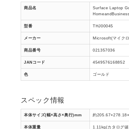
商品名
Surface Laptop
HomeandBusin
型番
THJ00045
メーカー
Microsoft(マイ
商品番号
021357036
JANコード
4549576168852
色
ゴールド
スペック情報
本体サイズ(幅×高さ×奥行)mm
約205.67×278.18
本体重量
1.11kg(カタログ値