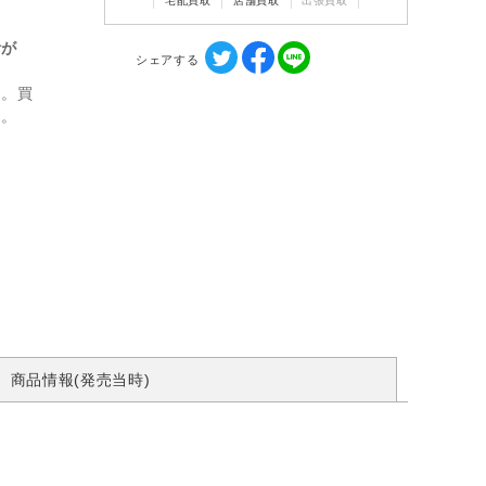
宅配買取
店舗買取
出張買取
計が
シェアする
ん。買
す。
商品情報(発売当時)