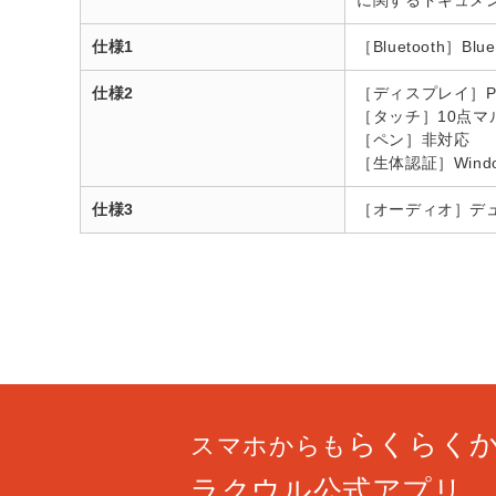
に関するドキュメ
仕様1
［Bluetooth］Bluet
仕様2
［ディスプレイ］Pix
［タッチ］10点マ
［ペン］非対応
［生体認証］Windo
仕様3
［オーディオ］デュアル
らくらく
スマホからも
ラクウル公式アプリ