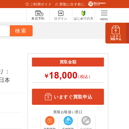
ご利用ガイド
買取に出す前に
来店予約
ログイン
はじめての方
いますぐ
買取申込
買取金額
メモリ：
￥
（税込）
 /日本
いますぐ買取申込
買取お取扱い窓口