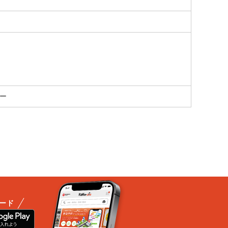
カー
ード