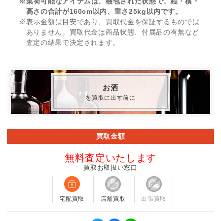
※集荷可能なアイテムは、梱包された状態で、縦・横・
高さの合計が160cm以内、重さ25kg以内です。
※表示金額は目安であり、買取代金を保証するものでは
ありません。買取代金は商品状態、付属品の有無など
査定の結果で決定されます。
お酒
を買取に出す前に
買取金額
無料査定いたします
買取お取扱い窓口
宅配買取
店舗買取
出張買取