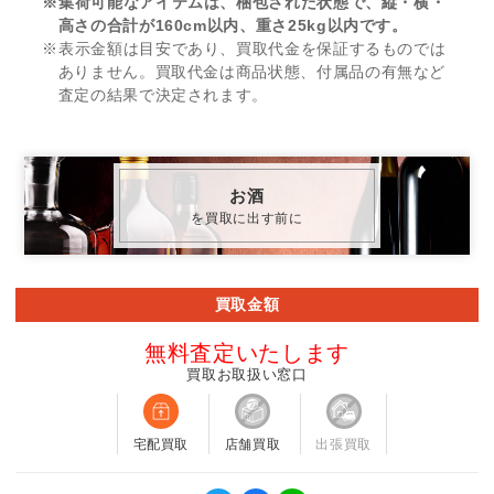
※集荷可能なアイテムは、梱包された状態で、縦・横・
高さの合計が160cm以内、重さ25kg以内です。
※表示金額は目安であり、買取代金を保証するものでは
ありません。買取代金は商品状態、付属品の有無など
査定の結果で決定されます。
お酒
を買取に出す前に
買取金額
無料査定いたします
買取お取扱い窓口
宅配買取
店舗買取
出張買取