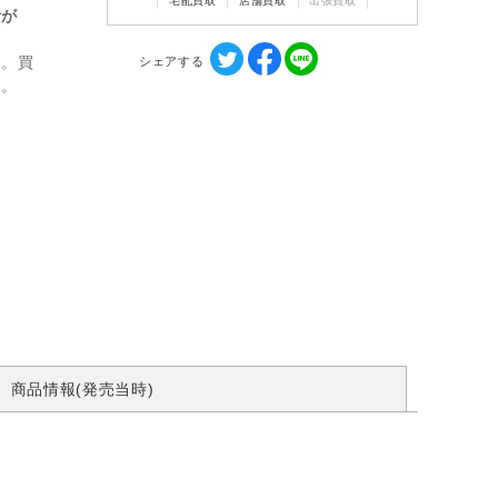
宅配買取
店舗買取
出張買取
計が
ん。買
シェアする
す。
商品情報(発売当時)