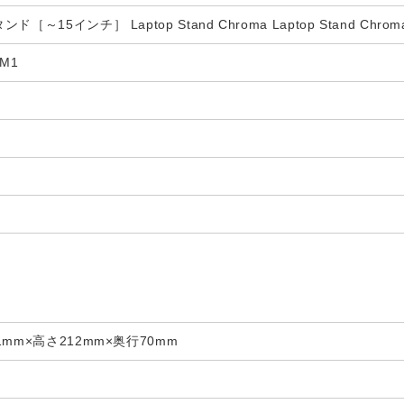
15インチ］ Laptop Stand Chroma Laptop Stand Chroma 
3M1
mm×高さ212mm×奥行70mm