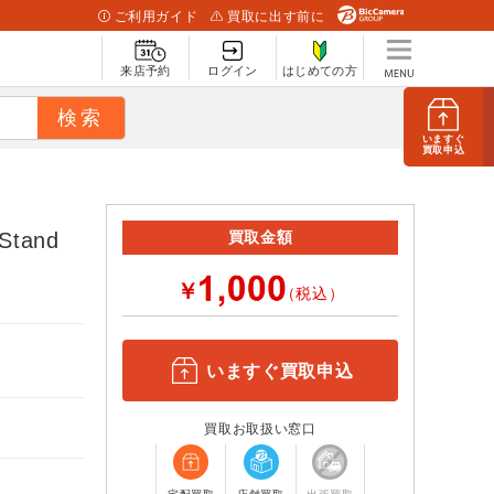
ご利用ガイド
買取に出す前に
来店予約
ログイン
はじめての方
いますぐ
買取申込
tand
買取金額
-
￥
（税込）
いますぐ買取申込
買取お取扱い窓口