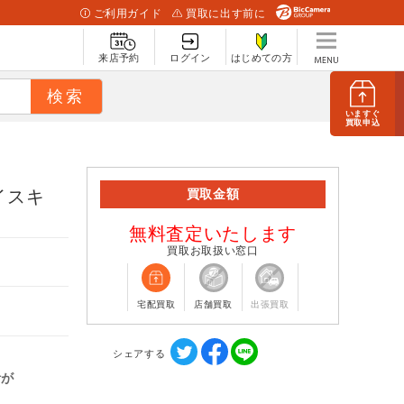
ご利用ガイド
買取に出す前に
来店予約
ログイン
はじめての方
いますぐ
買取申込
イスキ
買取金額
無料査定いたします
買取お取扱い窓口
宅配買取
店舗買取
出張買取
シェアする
計が