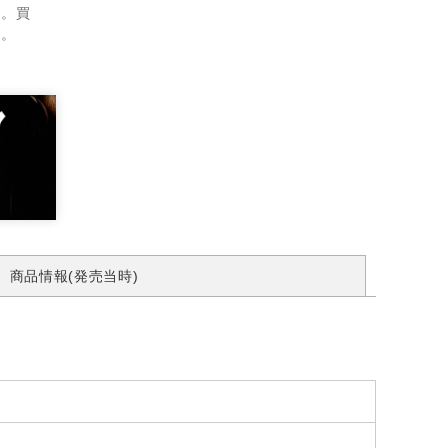
ん。買
す。
商品情報(発売当時)