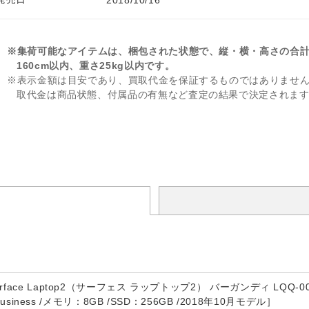
2018/10/16
※集荷可能なアイテムは、梱包された状態で、縦・横・高さの合
160cm以内、重さ25kg以内です。
※表示金額は目安であり、買取代金を保証するものではありませ
取代金は商品状態、付属品の有無など査定の結果で決定されま
ce Laptop2（サーフェス ラップトップ2） バーガンディ LQQ-00037 ［13
ndBusiness /メモリ：8GB /SSD：256GB /2018年10月モデル］