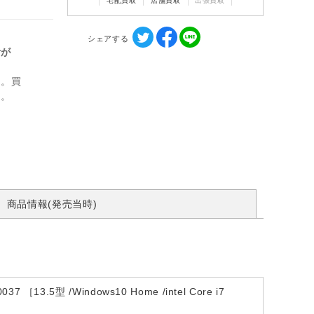
宅配買取
店舗買取
出張買取
シェアする
計が
ん。買
す。
商品情報(発売当時)
.5型 /Windows10 Home /intel Core i7