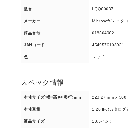
型番
LQQ00037
メーカー
Microsoft(マイ
商品番号
018504902
JANコード
4549576103921
色
レッド
スペック情報
本体サイズ(幅×高さ×奥行)mm
223.27 mm x 30
本体重量
1.284kg(カタログ
液晶サイズ
13.5インチ