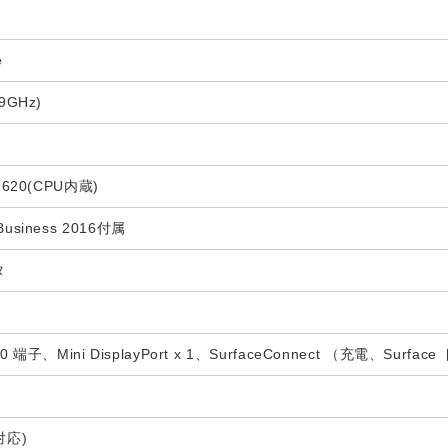
e
.9GHz)
cs 620(CPU内蔵)
 Business 2016付属
タ
0 端子、Mini DisplayPort x 1、SurfaceConnect （充電、S
対応)