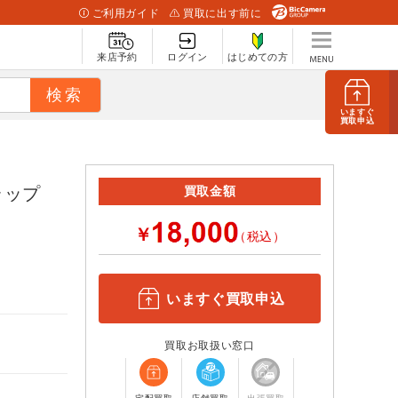
ご利用ガイド
買取に出す前に
来店予約
ログイン
はじめての方
いますぐ
買取申込
 ラップ
買取金額
￥
（税込）
B
いますぐ買取申込
買取お取扱い窓口