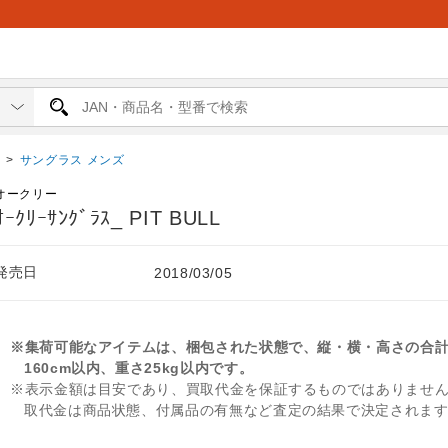
ス
>
サングラス メンズ
オークリー
ｵｰｸﾘｰｻﾝｸﾞﾗｽ_ PIT BULL
発売日
2018/03/05
※集荷可能なアイテムは、梱包された状態で、縦・横・高さの合
160cm以内、重さ25kg以内です。
※表示金額は目安であり、買取代金を保証するものではありませ
取代金は商品状態、付属品の有無など査定の結果で決定されま