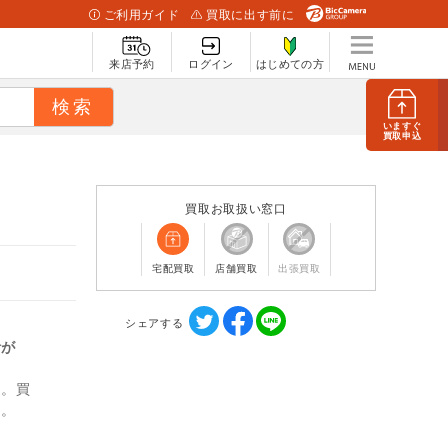
ご利用ガイド
買取に出す前に
来店予約
ログイン
はじめての方
いますぐ
買取申込
買取お取扱い窓口
宅配買取
店舗買取
出張買取
シェアする
計が
ん。買
す。