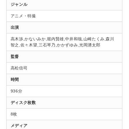
ジャンル
アニメ・特撮
出演
高木渉,かないみか,堀内賢雄,中井和哉,山崎たくみ,森川
智之,佐々木望,三石琴乃,かかずゆみ,光岡湧太郎
監督
高松信司
時間
936分
ディスク枚数
8枚
メディア