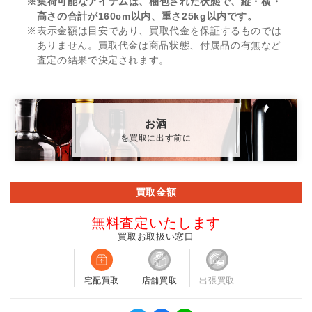
※集荷可能なアイテムは、梱包された状態で、縦・横・
高さの合計が160cm以内、重さ25kg以内です。
※表示金額は目安であり、買取代金を保証するものでは
ありません。買取代金は商品状態、付属品の有無など
査定の結果で決定されます。
お酒
を買取に出す前に
買取金額
無料査定いたします
買取お取扱い窓口
宅配買取
店舗買取
出張買取