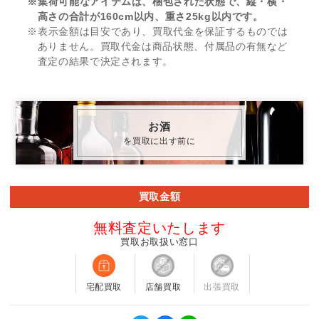
※集荷可能なアイテムは、梱包された状態で、縦・横・
高さの合計が160cm以内、重さ25kg以内です。
※表示金額は目安であり、買取代金を保証するものでは
ありません。買取代金は商品状態、付属品の有無など
査定の結果で決定されます。
お酒
を買取に出す前に
買取金額
無料査定いたします
買取お取扱い窓口
宅配買取
店舗買取
出張買取