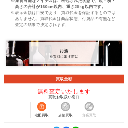
※集荷可能なアイテムは、梱包された状態で、縦・横・
高さの合計が160cm以内、重さ25kg以内です。
※表示金額は目安であり、買取代金を保証するものでは
ありません。買取代金は商品状態、付属品の有無など
査定の結果で決定されます。
お酒
を買取に出す前に
買取金額
無料査定いたします
買取お取扱い窓口
宅配買取
店舗買取
出張買取