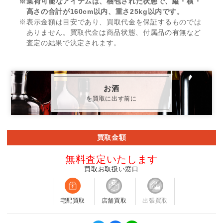
※集荷可能なアイテムは、梱包された状態で、縦・横・
高さの合計が160cm以内、重さ25kg以内です。
※表示金額は目安であり、買取代金を保証するものでは
ありません。買取代金は商品状態、付属品の有無など
査定の結果で決定されます。
お酒
を買取に出す前に
買取金額
無料査定いたします
買取お取扱い窓口
宅配買取
店舗買取
出張買取