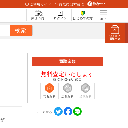
ご利用ガイド
買取に出す前に
来店予約
ログイン
はじめての方
いますぐ
買取申込
買取金額
無料査定いたします
買取お取扱い窓口
宅配買取
店舗買取
出張買取
シェアする
計が