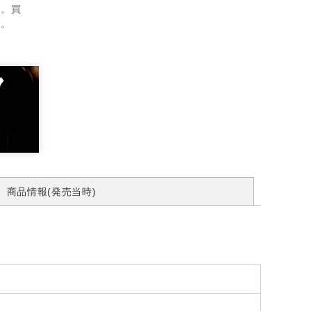
ん。買
す。
商品情報(発売当時)