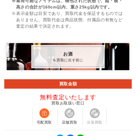
※集荷可能なアイテムは、梱包された状態で、縦・横・
高さの合計が160cm以内、重さ25kg以内です。
※表示金額は目安であり、買取代金を保証するものでは
ありません。買取代金は商品状態、付属品の有無など
査定の結果で決定されます。
お酒
を買取に出す前に
買取金額
無料査定いたします
買取お取扱い窓口
宅配買取
店舗買取
出張買取