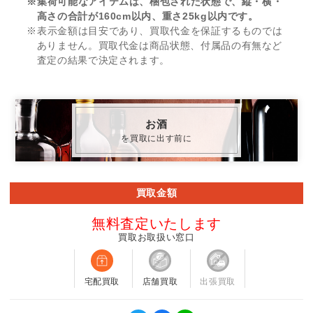
※集荷可能なアイテムは、梱包された状態で、縦・横・
高さの合計が160cm以内、重さ25kg以内です。
※表示金額は目安であり、買取代金を保証するものでは
ありません。買取代金は商品状態、付属品の有無など
査定の結果で決定されます。
お酒
を買取に出す前に
買取金額
無料査定いたします
買取お取扱い窓口
宅配買取
店舗買取
出張買取