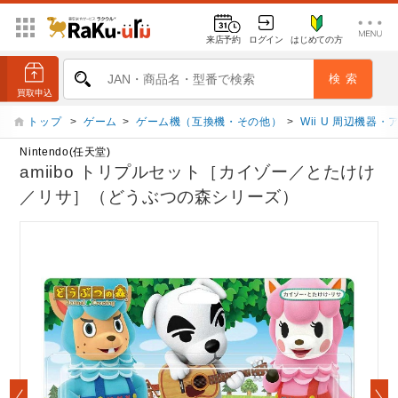
来店予約
ログイン
はじめての方
トップ
>
ゲーム
>
ゲーム機（互換機・その他）
>
Wii U 周辺機器
Nintendo(任天堂)
amiibo トリプルセット［カイゾー／とたけけ
／リサ］（どうぶつの森シリーズ）