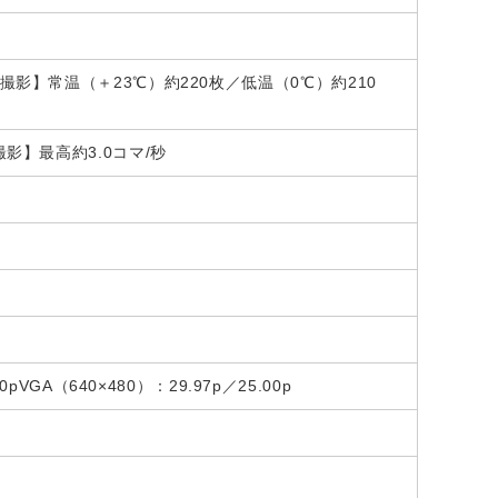
影】常温（＋23℃）約220枚／低温（0℃）約210
影】最高約3.0コマ/秒
00pVGA（640×480）：29.97p／25.00p