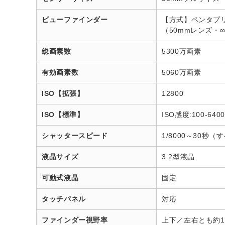
ビューファインダー
【方式】ペンタプリ
（50mmレンズ・∞
総画素数
5300万画素
有効画素数
5060万画素
ISO【拡張】
12800
ISO【標準】
ISO感度:100-6400
シャッタースピード
1/8000～30
液晶サイズ
3.2型液晶
可動式液晶
固定
タッチパネル
対応
ファインダー視野率
上下／左右とも約1