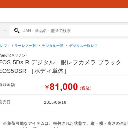
眼レフ・ミラーレス一眼
>
デジタル一眼
>
デジタル一眼レフ
Canon(キヤノン)
EOS 5Ds R デジタル一眼レフカメラ ブラック
EOS5DSR ［ボディ単体］
買取金額
￥
（税込）
発売日
2015/06/18
※集荷可能なアイテムは、梱包された状態で、縦・横・高さの合