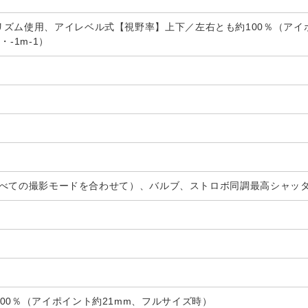
ズム使用、アイレベル式【視野率】上下／左右とも約100％（アイポ
・-1m-1）
秒（すべての撮影モードを合わせて）、バルブ、ストロボ同調最高シャッター
00％（アイポイント約21mm、フルサイズ時）