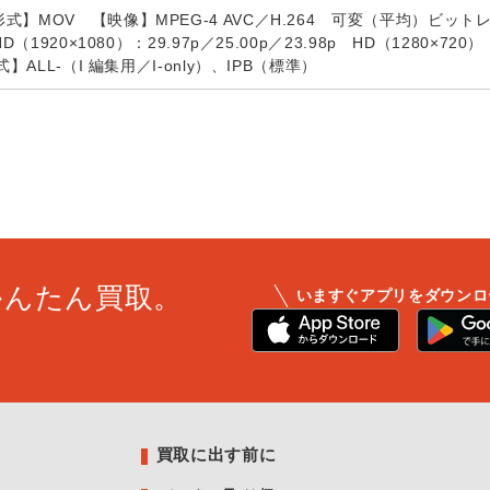
式】MOV 【映像】MPEG-4 AVC／H.264 可変（平均）ビ
D（1920×1080）：29.97p／25.00p／23.98p HD（1280×720）
式】ALL-（I 編集用／I-only）、IPB（標準）
かんたん買取。
いますぐアプリをダウンロ
買取に出す前に