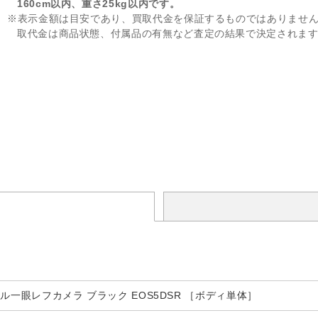
160cm以内、重さ25kg以内です。
※表示金額は目安であり、買取代金を保証するものではありませ
取代金は商品状態、付属品の有無など査定の結果で決定されま
デジタル一眼レフカメラ ブラック EOS5DSR ［ボディ単体］