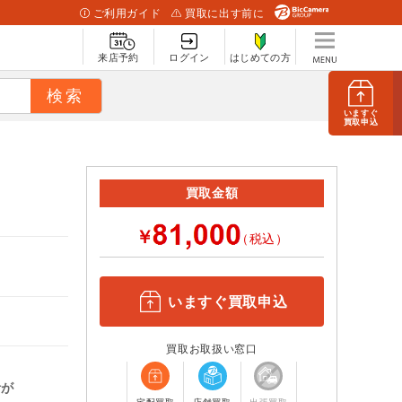
ご利用ガイド
買取に出す前に
来店予約
ログイン
はじめての方
いますぐ
買取申込
買取金額
￥
（税込）
いますぐ買取申込
買取お取扱い窓口
計が