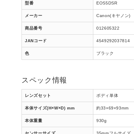
型番
EOS5DSR
メーカー
Canon(キヤノン)
商品番号
012605322
JANコード
4549292037814
色
ブラック
スペック情報
レンズセット
ボディ単体
本体サイズ(H×W×D) mm
約33×69×93mm
本体重量
930g
センサーサイズ
35mmフルサイズ