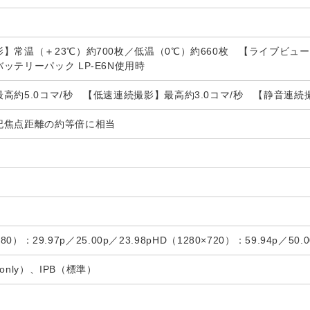
】常温（＋23℃）約700枚／低温（0℃）約660枚 【ライブビュー撮
ッテリーパック LP-E6N使用時
高約5.0コマ/秒 【低速連続撮影】最高約3.0コマ/秒 【静音連続撮
記焦点距離の約等倍に相当
1080）：29.97p／25.00p／23.98pHD（1280×720）：59.94p／50.
-only）、IPB（標準）