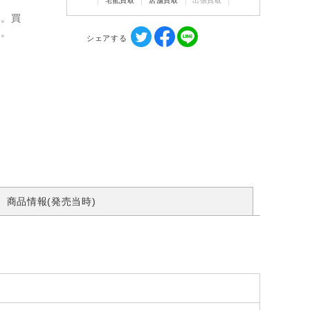
宅配買取
店舗買取
出張買取
ん。買
す。
シェアする
商品情報(発売当時)