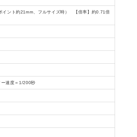
イント約21mm、フルサイズ時） 【倍率】約0.71倍
速度＝1/200秒