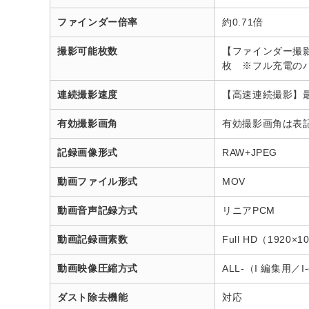
ファインダー倍率
約0.71倍
撮影可能枚数
【ファインダー撮影
枚 ※フル充電のバ
連続撮影速度
【高速連続撮影】最
有効撮影画角
有効撮影画角は表
記録画像形式
RAW+JPEG
動画ファイル形式
MOV
動画音声記録方式
リニアPCM
動画記録画素数
Full HD（1920×
動画映像圧縮方式
ALL-（I 編集用／I
ダスト除去機能
対応