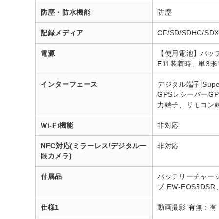
防塵・防水機能
防塵
記録メディア
CF/SD/SDHC/SD
電源
【使用電池】バッテリ
E11装着時、単3
インターフェース
デジタル端子[Sup
GPSレシーバーG
力端子、リモコン端
Wi-Fi機能
非対応
NFC対応(ミラーレス/デジタル一
非対応
眼カメラ)
付属品
バッテリーチャージ
プ EW-EOS5DSR、
仕様1
動画撮影 有無：有