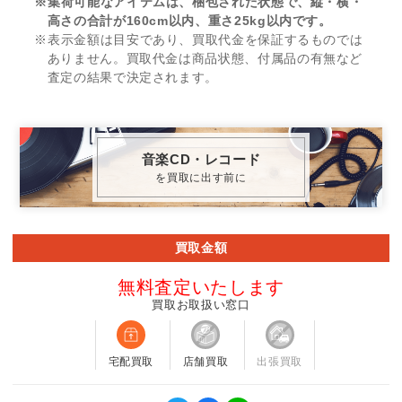
※集荷可能なアイテムは、梱包された状態で、縦・横・
高さの合計が160cm以内、重さ25kg以内です。
※表示金額は目安であり、買取代金を保証するものでは
ありません。買取代金は商品状態、付属品の有無など
査定の結果で決定されます。
音楽CD・レコード
を買取に出す前に
買取金額
無料査定いたします
買取お取扱い窓口
宅配買取
店舗買取
出張買取