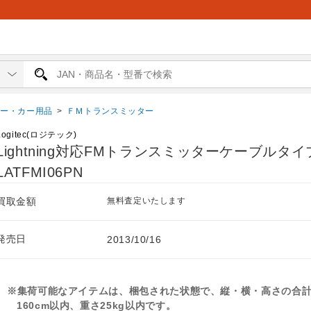
ダー・カー用品
>
ＦＭトランスミッター
Logitec(ロジテック)
Lightning対応FMトランスミッターケーブルタイ
LATFMI06PN
買取金額
無料査定いたします
発売日
2013/10/16
※集荷可能なアイテムは、梱包された状態で、縦・横・高さの合
160cm以内、重さ25kg以内です。