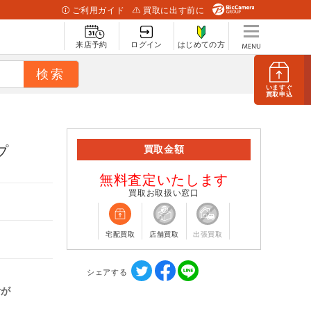
ご利用ガイド
買取に出す前に
来店予約
ログイン
はじめての方
いますぐ
買取申込
プ
買取金額
無料査定いたします
買取お取扱い窓口
宅配買取
店舗買取
出張買取
シェアする
計が