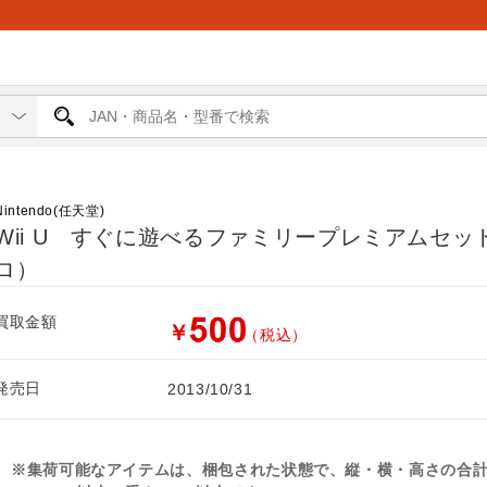
Nintendo(任天堂)
Wii U すぐに遊べるファミリープレミアムセッ
ロ）
買取金額
￥
（税込）
発売日
2013/10/31
※集荷可能なアイテムは、梱包された状態で、縦・横・高さの合