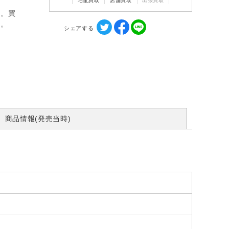
宅配買取
店舗買取
出張買取
ん。買
す。
シェアする
商品情報(発売当時)