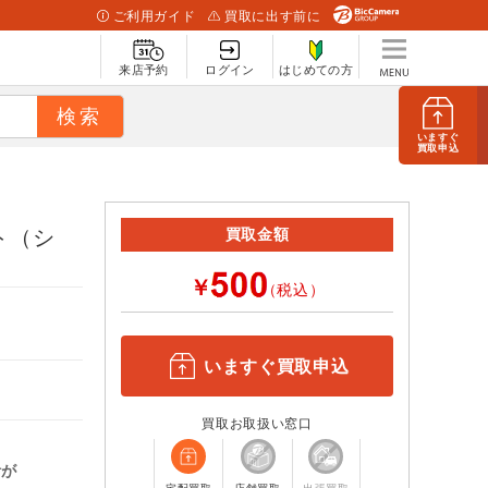
ご利用ガイド
買取に出す前に
来店予約
ログイン
はじめての方
いますぐ
買取申込
ト（シ
買取金額
￥
（税込）
いますぐ買取申込
買取お取扱い窓口
計が