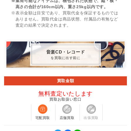
※集荷可能なアイテムは、梱包された状態で、縦・横・
高さの合計が160cm以内、重さ25kg以内です。
※表示金額は目安であり、買取代金を保証するものでは
ありません。買取代金は商品状態、付属品の有無など
査定の結果で決定されます。
音楽CD・レコード
を買取に出す前に
買取金額
無料査定いたします
買取お取扱い窓口
宅配買取
店舗買取
出張買取