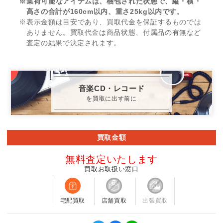
※集荷可能なアイテムは、梱包された状態で、縦・横・
高さの合計が160cm以内、重さ25kg以内です。
※表示金額は目安であり、買取代金を保証するものでは
ありません。買取代金は商品状態、付属品の有無など
査定の結果で決定されます。
音楽CD・レコード
を買取に出す前に
買取金額
無料査定いたします
買取お取扱い窓口
宅配買取
店舗買取
出張買取