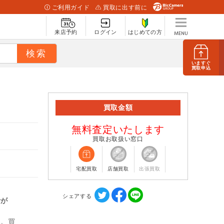
ご利用ガイド
買取に出す前に
来店予約
ログイン
はじめての方
いますぐ
買取申込
買取金額
無料査定いたします
買取お取扱い窓口
宅配買取
店舗買取
出張買取
シェアする
計が
ん。買