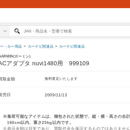
ダー・カー用品
>
カーナビ関連品
>
カーナビ関連品
GARMIN(ガーミン)
ACアダプタ nuvi1480用 999109
買取金額
無料査定いたします
発売日
2009/11/13
※集荷可能なアイテムは、梱包された状態で、縦・横・高さの合
160cm以内、重さ25kg以内です。
※表示金額は目安であり、買取代金を保証するものではありませ