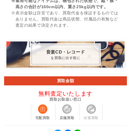
※集荷可能なアイテムは、梱包された状態で、縦・横・
高さの合計が160cm以内、重さ25kg以内です。
※表示金額は目安であり、買取代金を保証するものでは
ありません。買取代金は商品状態、付属品の有無など
査定の結果で決定されます。
音楽CD・レコード
を買取に出す前に
買取金額
無料査定いたします
買取お取扱い窓口
宅配買取
店舗買取
出張買取