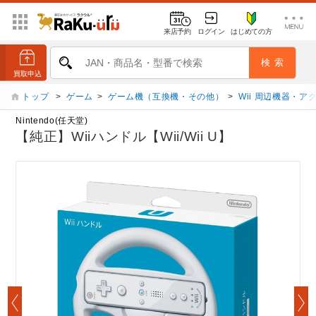
来店予約
ログイン
はじめての方
トップ
>
ゲーム
>
ゲーム機（互換機・その他）
>
Wii 周辺機器・ア
Nintendo(任天堂)
【純正】Wiiハンドル【Wii/Wii U】