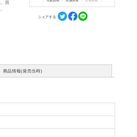
宅配買取
店舗買取
出張買取
ん。買
す。
シェアする
商品情報(発売当時)