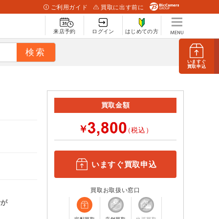
ご利用ガイド
買取に出す前に
来店予約
ログイン
はじめての方
いますぐ
買取申込
買取金額
￥
（税込）
いますぐ買取申込
買取お取扱い窓口
計が