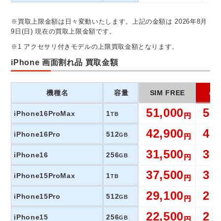
※買取上限金額は日々変動いたします。上記の金額は 2026年8月
9日(日) 現在の買取上限金額です。
※1 アクセサリ付きモデルの上限買取金額となります。
iPhone 画面割れ品 買取金額
機種名
容量
SIM FREE
do
51,000
51
iPhone16ProMax
1
TB
42,900
42
iPhone16Pro
512
GB
31,500
31
iPhone16
256
GB
37,500
37
iPhone15ProMax
1
TB
29,100
29
iPhone15Pro
512
GB
22,500
22
iPhone15
256
GB