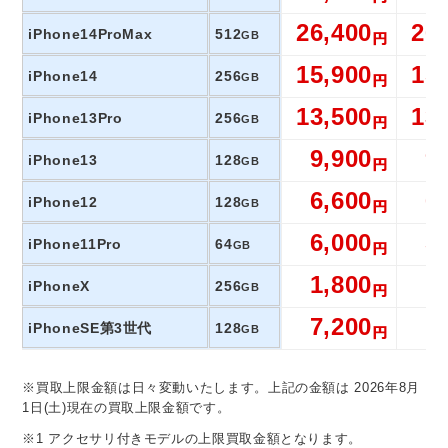
26,400
26
iPhone14ProMax
512
GB
15,900
15
iPhone14
256
GB
13,500
13
iPhone13Pro
256
GB
9,900
9
iPhone13
128
GB
6,600
6
iPhone12
128
GB
6,000
5
iPhone11Pro
64
GB
1,800
1
iPhoneX
256
GB
7,200
7
iPhoneSE第3世代
128
GB
※買取上限金額は日々変動いたします。上記の金額は 2026年8月
1日(土)現在の買取上限金額です。
※1 アクセサリ付きモデルの上限買取金額となります。